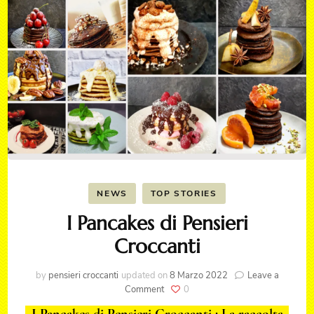
NEWS
TOP STORIES
I Pancakes di Pensieri
Croccanti
by
pensieri croccanti
updated on
8 Marzo 2022
Leave a
on
Comment
0
I
I Pancakes di Pensieri Croccanti : La raccolta