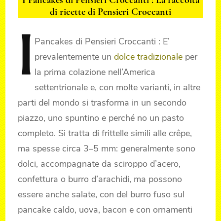
Pancakes
di ricette di Pensieri Croccanti
di
Pensieri
I
Croccanti
Pancakes di Pensieri Croccanti : E’
prevalentemente un
dolce tradizionale
per
la prima colazione nell’America
settentrionale e, con molte varianti, in altre
parti del mondo si trasforma in un secondo
piazzo, uno spuntino e perché no un pasto
completo. Si tratta di frittelle simili alle crêpe,
ma spesse circa 3–5 mm: generalmente sono
dolci, accompagnate da sciroppo d’acero,
confettura o burro d’arachidi, ma possono
essere anche salate, con del burro fuso sul
pancake caldo, uova, bacon e con ornamenti