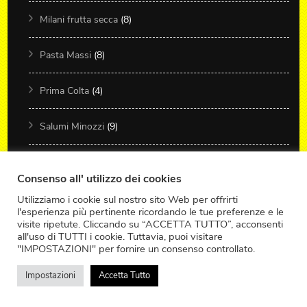
Milani frutta secca
(8)
Pasta Massi
(8)
Prima Colta
(4)
Salumi Minozzi
(9)
Scuppoz
(21)
Consenso all' utilizzo dei cookies
T&C Tartufi
(1)
Utilizziamo i cookie sul nostro sito Web per offrirti
l'esperienza più pertinente ricordando le tue preferenze e le
visite ripetute. Cliccando su “ACCETTA TUTTO”, acconsenti
Turci
(6)
all'uso di TUTTI i cookie. Tuttavia, puoi visitare
"IMPOSTAZIONI" per fornire un consenso controllato.
Ricette
(498)
Impostazioni
Accetta Tutto
Antipasti
(110)