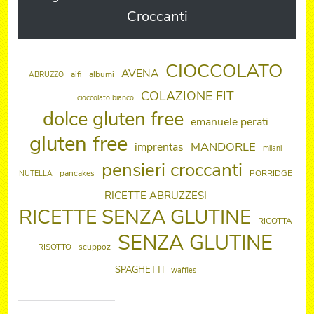
Croccanti
CIOCCOLATO
AVENA
aifi
albumi
ABRUZZO
COLAZIONE FIT
cioccolato bianco
dolce gluten free
emanuele perati
gluten free
MANDORLE
imprentas
milani
pensieri croccanti
pancakes
PORRIDGE
NUTELLA
RICETTE ABRUZZESI
RICETTE SENZA GLUTINE
RICOTTA
SENZA GLUTINE
RISOTTO
scuppoz
SPAGHETTI
waffles