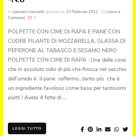
by
pensieri croccanti
updated on
23 Febbraio 2022
Leave a
on
Comment
0
POLPETTE
CON
POLPETTE CON CIME DI RAPA E PANE CON
CIME
CUORE FILANTE DI MOZZARELLA, GLASSA DI
DI
RAPA
PEPERONE AL TABASCO E SESAMO NERO
-
POLPETTE CON CIME DI RAPA : Una delle cose
N.6
che in assoluto odio di più che finisca nel secchio
dell’umido è il pane raffermo…tanto più che è
un ingrediente favoloso come base per tantissimi
piatti ! Avete 4 fette di …
LEGGI TUTTO