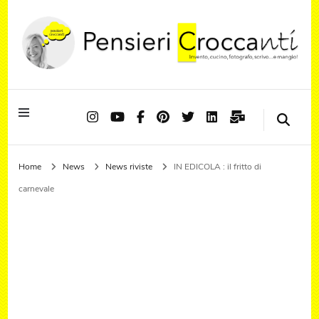
Quando il pensiero diventa sapore ed il sapore si trasforma in emozione
Pensieri Croccanti
Home
News
News riviste
IN EDICOLA : il fritto di
carnevale