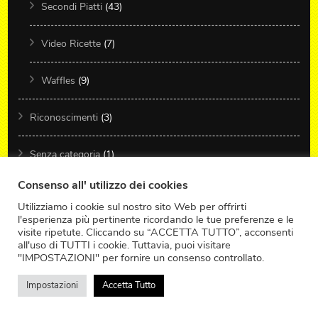
Secondi Piatti
(43)
Video Ricette
(7)
Waffles
(9)
Riconoscimenti
(3)
Senza categoria
(1)
Consenso all' utilizzo dei cookies
Top Stories
(143)
Utilizziamo i cookie sul nostro sito Web per offrirti
l'esperienza più pertinente ricordando le tue preferenze e le
visite ripetute. Cliccando su “ACCETTA TUTTO”, acconsenti
all'uso di TUTTI i cookie. Tuttavia, puoi visitare
"IMPOSTAZIONI" per fornire un consenso controllato.
ARCHIVIO
Impostazioni
Accetta Tutto
Novembre 2025
(1)