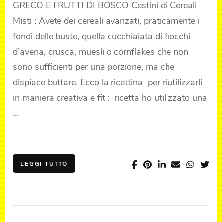
GRECO E FRUTTI DI BOSCO Cestini di Cereali
MISTI
-
Misti : Avete dei cereali avanzati, praticamente i
N.3
fondi delle buste, quella cucchiaiata di fiocchi
d’avena, crusca, muesli o cornflakes che non
sono sufficienti per una porzione, ma che
dispiace buttare. Ecco la ricettina per riutilizzarli
in maniera creativa e fit : ricetta ho utilizzato una
…
LEGGI TUTTO