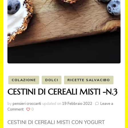
COLAZIONE
DOLCI
RICETTE SALVACIBO
CESTINI DI CEREALI MISTI -N.3
by
pensieri croccanti
updated on
19 Febbraio 2022
Leave a
on
Comment
0
CESTINI
DI
CESTINI DI CEREALI MISTI CON YOGURT
CEREALI