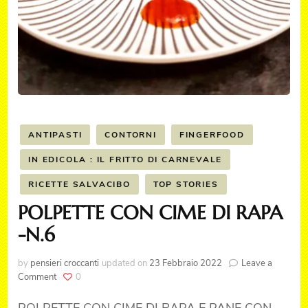
ANTIPASTI
CONTORNI
FINGERFOOD
IN EDICOLA : IL FRITTO DI CARNEVALE
RICETTE SALVACIBO
TOP STORIES
POLPETTE CON CIME DI RAPA
-N.6
by
pensieri croccanti
updated on
23 Febbraio 2022
Leave a
on
Comment
0
POLPETTE
CON