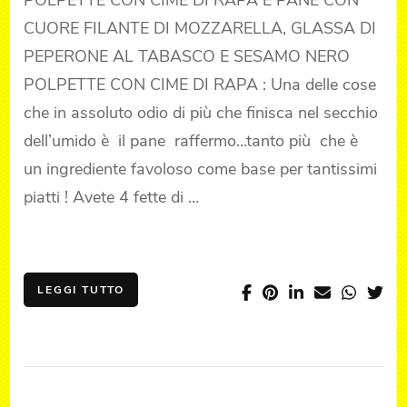
POLPETTE CON CIME DI RAPA E PANE CON
CIME
CUORE FILANTE DI MOZZARELLA, GLASSA DI
DI
RAPA
PEPERONE AL TABASCO E SESAMO NERO
-
POLPETTE CON CIME DI RAPA : Una delle cose
N.6
che in assoluto odio di più che finisca nel secchio
dell’umido è il pane raffermo…tanto più che è
un ingrediente favoloso come base per tantissimi
piatti ! Avete 4 fette di …
LEGGI TUTTO