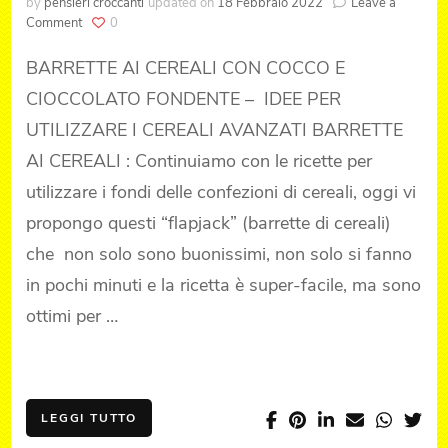
by
pensieri croccanti
updated on
18 Febbraio 2022
Leave a
on
Comment
0
BARRETTE
AI
BARRETTE AI CEREALI CON COCCO E
CEREALI
CIOCCOLATO FONDENTE – IDEE PER
–
N.2
UTILIZZARE I CEREALI AVANZATI BARRETTE
AI CEREALI : Continuiamo con le ricette per
utilizzare i fondi delle confezioni di cereali, oggi vi
propongo questi “flapjack” (barrette di cereali)
che non solo sono buonissimi, non solo si fanno
in pochi minuti e la ricetta è super-facile, ma sono
ottimi per …
LEGGI TUTTO