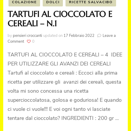
COLAZIONE
DOLCI
RICETTE SALVACIBO
TARTUFI AL CIOCCOLATO E
CEREALI – N.1
by
pensieri croccanti
updated on
17 Febbraio 2022
Leave a
on
Comment
0
TARTUFI
AL
TARTUFI AL CIOCCOLATO E CEREALI – 4 IDEE
CIOCCOLATO
PER UTILIZZARE GLI AVANZI DEI CEREALI
E
CEREALI
Tartufi al cioccolato e cereali : Eccoci alla prima
–
ricetta per utilizzare gli avanzi dei cereali, questa
N.1
volta mi sono concessa una ricetta
supercioccolatosa, golosa e goduriosa! E quando
ci vuole ci vuole!!! E voi ogni tanto vi lasciate
tentare dal cioccolato? INGREDIENTI : 200 gr …