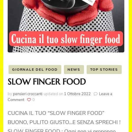
GIORNALE DEL FOOD
NEWS
TOP STORIES
SLOW FINGER FOOD
by
pensieri croccanti
updated on
1 Ottobre 2022
Leave a
on
Comment
0
SLOW
FINGER
CUCINA IL TUO “SLOW FINGER FOOD”
FOOD
BUONO, PULITO GIUSTO…E SENZA SPRECHI !
SLOW FINGER FOOD : Oggi non vi propongo