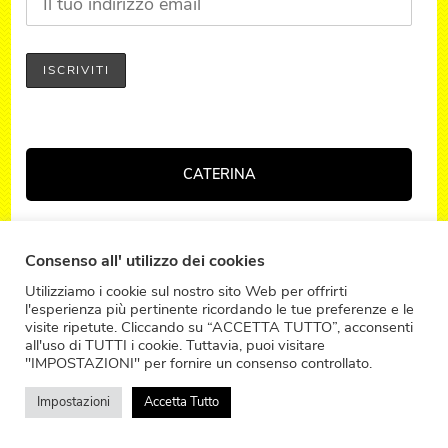
CATERINA
Quando il pensiero diventa sapore e il sapore si
Consenso all' utilizzo dei cookies
trasforma in emozione Sono Caterina, sono
Utilizziamo i cookie sul nostro sito Web per offrirti
mamma, consulente aziendale e foodblogger
l'esperienza più pertinente ricordando le tue preferenze e le
visite ripetute. Cliccando su “ACCETTA TUTTO”, acconsenti
per passione ed amore, adoro inventare ricette
all'uso di TUTTI i cookie. Tuttavia, puoi visitare
dolci e salate, che spero possano piacere anche
"IMPOSTAZIONI" per fornire un consenso controllato.
voi. Ho ideato e curo il blog Pensieri Croccanti Il
Impostazioni
Accetta Tutto
blog di Caterina Attraverso i colori ed sapori