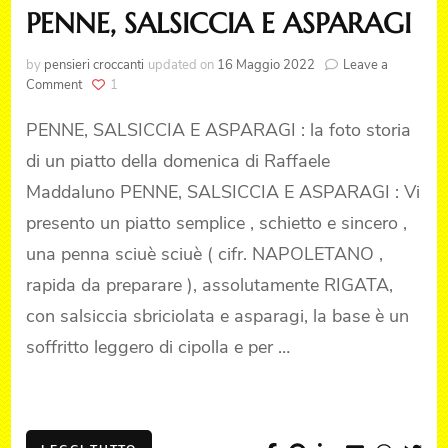
PENNE, SALSICCIA E ASPARAGI
by
pensieri croccanti
updated on
16 Maggio 2022
Leave a
on
Comment
1
PENNE,
SALSICCIA
PENNE, SALSICCIA E ASPARAGI : la foto storia
E
di un piatto della domenica di Raffaele
ASPARAGI
Maddaluno PENNE, SALSICCIA E ASPARAGI : Vi
presento un piatto semplice , schietto e sincero ,
una penna sciuè sciuè ( cifr. NAPOLETANO ,
rapida da preparare ), assolutamente RIGATA,
con salsiccia sbriciolata e asparagi, la base è un
soffritto leggero di cipolla e per …