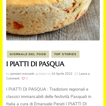
GIORNALE DEL FOOD
TOP STORIES
I PIATTI DI PASQUA
by
pensieri croccanti
updated on
14 Aprile 2022
Leave a
on
Comment
0
I
PIATTI
I PIATTI DI PASQUA : Tradizioni regionali e
DI
classici immancabili delle festività Pasquali in
PASQUA
Italia a cura di Emanuele Perati I PIATTI DI