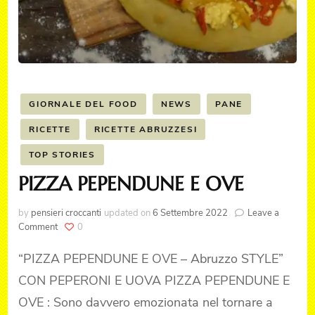
GIORNALE DEL FOOD
NEWS
PANE
RICETTE
RICETTE ABRUZZESI
TOP STORIES
PIZZA PEPENDUNE E OVE
by
pensieri croccanti
updated on
6 Settembre 2022
Leave a
on
Comment
0
PIZZA
PEPENDUNE
“PIZZA PEPENDUNE E OVE – Abruzzo STYLE”
E
CON PEPERONI E UOVA PIZZA PEPENDUNE E
OVE
OVE : Sono davvero emozionata nel tornare a