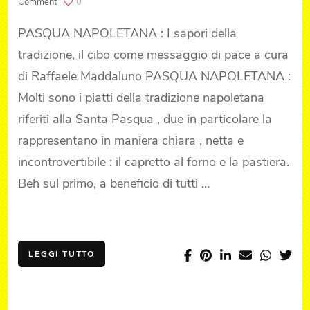
on
Comment
0
PASQUA
NAPOLETANA
PASQUA NAPOLETANA : I sapori della
tradizione, il cibo come messaggio di pace a cura
di Raffaele Maddaluno PASQUA NAPOLETANA :
Molti sono i piatti della tradizione napoletana
riferiti alla Santa Pasqua , due in particolare la
rappresentano in maniera chiara , netta e
incontrovertibile : il capretto al forno e la pastiera.
Beh sul primo, a beneficio di tutti …
LEGGI TUTTO