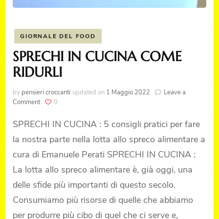
GIORNALE DEL FOOD
SPRECHI IN CUCINA COME
RIDURLI
by
pensieri croccanti
updated on
1 Maggio 2022
Leave a
on
Comment
0
SPRECHI
IN
SPRECHI IN CUCINA : 5 consigli pratici per fare
CUCINA
la nostra parte nella lotta allo spreco alimentare a
COME
RIDURLI
cura di Emanuele Perati SPRECHI IN CUCINA :
La lotta allo spreco alimentare è, già oggi, una
delle sfide più importanti di questo secolo.
Consumiamo più risorse di quelle che abbiamo
per produrre più cibo di quel che ci serve e,