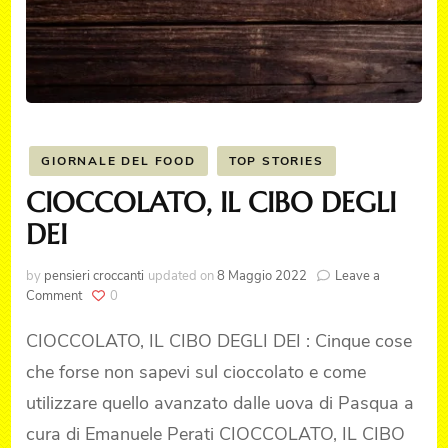
GIORNALE DEL FOOD
TOP STORIES
CIOCCOLATO, IL CIBO DEGLI
DEI
by
pensieri croccanti
updated on
8 Maggio 2022
Leave a
on
Comment
0
CIOCCOLATO,
IL
CIOCCOLATO, IL CIBO DEGLI DEI : Cinque cose
CIBO
che forse non sapevi sul cioccolato e come
DEGLI
DEI
utilizzare quello avanzato dalle uova di Pasqua a
cura di Emanuele Perati CIOCCOLATO, IL CIBO