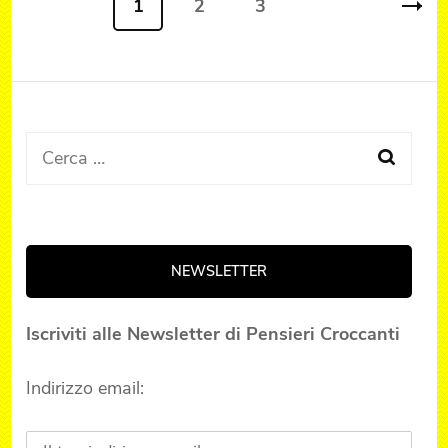
1
2
3
Page
Page
Page
degli
articoli
Ricerca
per:
NEWSLETTER
Iscriviti alle Newsletter di Pensieri Croccanti
Indirizzo email: