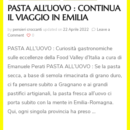
PASTA ALL’UOVO : CONTINUA
IL VIAGGIO IN EMILIA
by
pensieri croccanti
updated on
22 Aprile 2022
Leave a
on
Comment
0
PASTA
ALL’UOVO
PASTA ALL’UOVO : Curiosità gastronomiche
:
sulle eccellenze della Food Valley d’Italia a cura di
CONTINUA
IL
Emanuele Perati PASTA ALL’UOVO : Se la pasta
VIAGGIO
secca, a base di semola rimacinata di grano duro,
IN
EMILIA
ci fa pensare subito a Gragnano e ai grandi
pastifici artigianali, la pasta fresca all’uovo ci
porta subito con la mente in Emilia-Romagna.
Qui, ogni singola provincia ha preso …