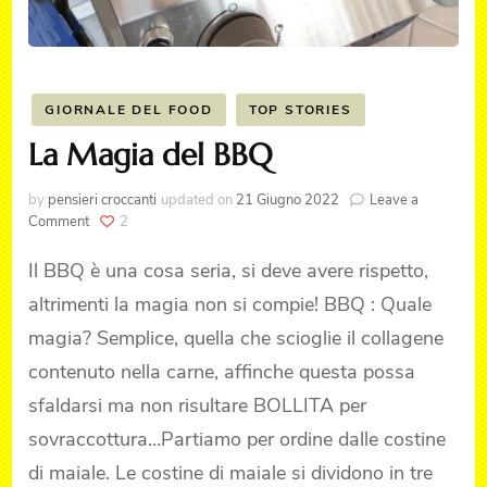
GIORNALE DEL FOOD
TOP STORIES
La Magia del BBQ
by
pensieri croccanti
updated on
21 Giugno 2022
Leave a
on
Comment
2
La
Magia
Il BBQ è una cosa seria, si deve avere rispetto,
del
altrimenti la magia non si compie! BBQ : Quale
BBQ
magia? Semplice, quella che scioglie il collagene
contenuto nella carne, affinche questa possa
sfaldarsi ma non risultare BOLLITA per
sovraccottura…Partiamo per ordine dalle costine
di maiale. Le costine di maiale si dividono in tre