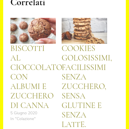
Correlati
BISCOTTI
COOKIES
AL
GOLOSISSIMI,
CIOCCOLATO
FACILISSIMI
CON
SENZA
ALBUMI E
ZUCCHERO,
ZUCCHERO
SENSA
DI CANNA
GLUTINE E
SENZA
5 Giugno 2020
In "Colazione"
LATTE.