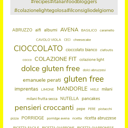
#recipes
#italianfoodbloggers
#colazionelightegolosa
#ilconsigliodelgiorno
AVENA
aifi
albumi
ABRUZZO
BASILICO
caramello
CAVOLO VIOLA
cheesecake
CECI
CIOCCOLATO
cioccolato bianco
clafoutis
COLAZIONE FIT
colazione light
cocco
dolce gluten free
dolci abruzzesi
gluten free
emanuele perati
imprentas
MANDORLE
milani
LIMONE
MIELE
pancakes
NUTELLA
milani frutta secca
pensieri croccanti
pepe
pistacchi
PERE
PORRIDGE
ricetta abruzzese
pizza
porridge avena
ricetta
RICETTA FACILE
RICETTA GIAPPONE
RICETTA GIAPPONESE