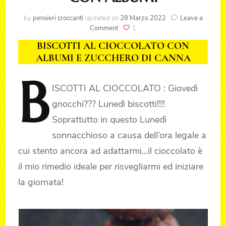
by
pensieri croccanti
updated on
28 Marzo 2022
Leave a
on
Comment
1
BISCOTTI
BISCOTTI AL CIOCCOLATO CON
AL
ALBUMI E ZUCCHERO DI CANNA
CIOCCOLATO
CON
B
ALBUMI
ISCOTTI
AL CIOCCOLATO : Giovedì
gnocchi??? Lunedì biscotti!!!!
Soprattutto in questo Lunedì
sonnacchioso a causa dell’ora legale a
cui stento ancora ad adattarmi…il cioccolato è
il mio rimedio ideale per risvegliarmi ed iniziare
la giornata!