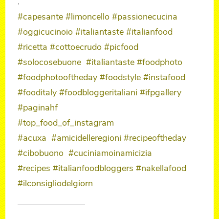
.
#capesante
#limoncello
#passionecucina
#oggicucinoio
#italiantaste
#italianfood
#ricetta
#cottoecrudo
#picfood
#solocosebuone
#italiantaste
#foodphoto
#foodphotooftheday
#foodstyle
#instafood
#fooditaly
#foodbloggeritaliani
#ifpgallery
#paginahf
#top_food_of_instagram
#acuxa
#amicidelleregioni
#recipeoftheday
#cibobuono
#cuciniamoinamicizia
#recipes
#italianfoodbloggers
#nakellafood
#ilconsigliodelgiorn