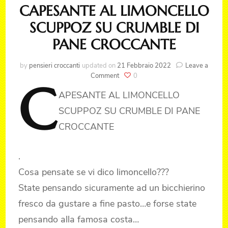
CAPESANTE AL LIMONCELLO
SCUPPOZ SU CRUMBLE DI
PANE CROCCANTE
by
pensieri croccanti
updated on
21 Febbraio 2022
Leave a
on
Comment
0
C
CAPESANTE
APESANTE
AL LIMONCELLO
AL
LIMONCELLO
SCUPPOZ SU CRUMBLE DI PANE
SCUPPOZ
CROCCANTE
SU
CRUMBLE
DI
.
PANE
CROCCANTE
Cosa pensate se vi dico limoncello???
State pensando sicuramente ad un bicchierino
fresco da gustare a fine pasto…e forse state
pensando alla famosa costa…