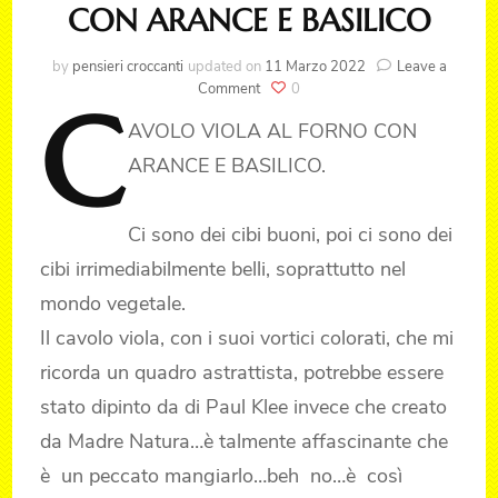
CON ARANCE E BASILICO
by
pensieri croccanti
updated on
11 Marzo 2022
Leave a
on
Comment
0
C
CAVOLO
AVOLO
VIOLA AL FORNO CON
VIOLA
AL
ARANCE E BASILICO.
FORNO
CON
ARANCE
Ci sono dei cibi buoni, poi ci sono dei
E
BASILICO
cibi irrimediabilmente belli, soprattutto nel
mondo vegetale.
Il cavolo viola, con i suoi vortici colorati, che mi
ricorda un quadro astrattista, potrebbe essere
stato dipinto da di Paul Klee invece che creato
da Madre Natura…è talmente affascinante che
è un peccato mangiarlo…beh no…è così