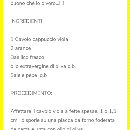
buono che lo divoro…!!!!
.
INGREDIENTI:
.
1 Cavolo cappuccio viola
2 arance
Basilico fresco
olio extravergine di oliva q.b.
Sale e pepe q.b
.
PROCEDIMENTO:
.
Affettare il cavolo viola a fette spesse, 1 o 1,5
cm, disporle su una placca da forno foderata
da carta e unta con olio di oliva.