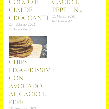
COCCO E
CACIO E
CIALDE
PEPE – N.4
CROCCANTI.
11 Marzo 2020
In "Antipasti"
23 Febbraio 2021
In "Primi Piatti"
CHIPS
LEGGERISSIME
CON
AVOCADO
AL CACIO E
PEPE
16 Novembre 2021