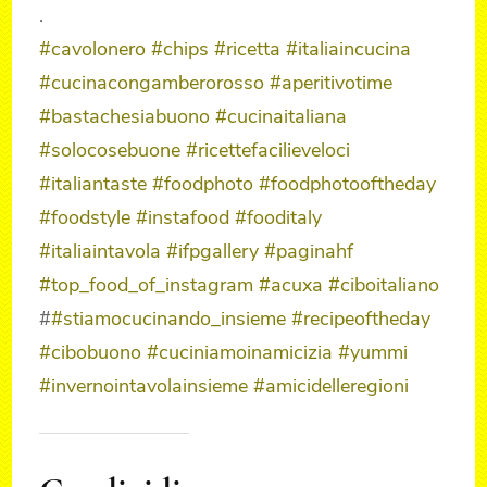
.
#cavolonero
#chips
#ricetta
#italiaincucina
#cucinacongamberorosso
#aperitivotime
#bastachesiabuono
#cucinaitaliana
#solocosebuone
#ricettefacilieveloci
#italiantaste
#foodphoto
#foodphotooftheday
#foodstyle
#instafood
#fooditaly
#italiaintavola
#ifpgallery
#paginahf
#top_food_of_instagram
#acuxa
#ciboitaliano
#
#stiamocucinando_insieme
#recipeoftheday
#cibobuono
#cuciniamoinamicizia
#yummi
#invernointavolainsieme
#amicidelleregioni