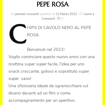
PEPE ROSA
by
pensieri croccanti
updated on
12 Marzo 2022
Leave a
on
Comment
0
C
CHIPS
HIPS
DI CAVOLO NERO AL PEPE
DI
CAVOLO
ROSA
NERO
AL
PEPE
Benvenuti nel 2021!
ROSA
Voglio cominciare questo nuovo anno con una
ricettina super super facile, l’idea per uno
snack croccante, goloso e soprattuto super
super sano!
Una sfizioseria ideale da sgranocchiare sul
divano davanti ad un film o come
accompagnamento per un aperitivo.