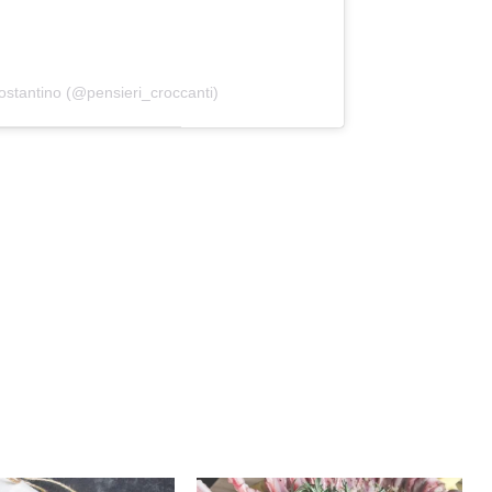
ostantino (@pensieri_croccanti)