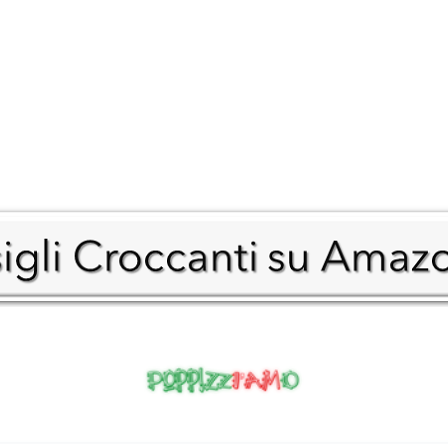
ndi Piatti
Carne
Prima Colta
orni
Pesce
T&C Tartufi
i
Turci Firenze
erfood
Delicius
e
Italpepe
na Abruzzese
Milani frutta secca
cakes
Pancakes Dolci
Salumi Minozzi
fles
Pancakes Salati
tte Salvacibo