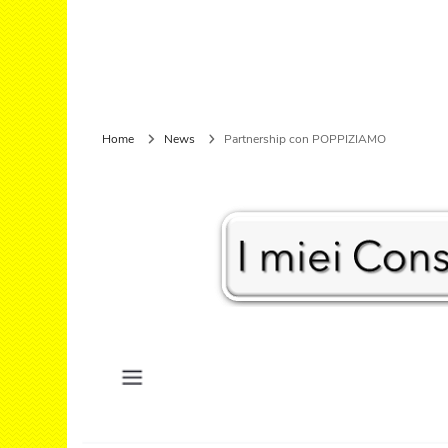
Seco
Cont
Dolc
Home
News
Partnership con POPPIZIAMO
Fing
Pan
Cuci
Pan
Waf
Rice