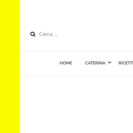
Ricerca
per:
HOME
CATERINA
RICETT
Riconoscimenti
Cola
Anti
Prim