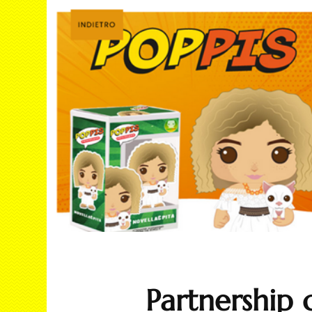
Con
Le R
Vide
Inte
Partnership