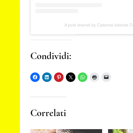
A post shared by Caterina Iolanda C
Condividi:
Correlati