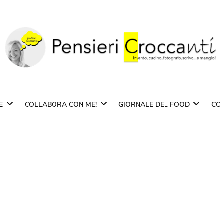
Pensieri Crocca
Quando il pensiero diventa sapore ed il sapore 
E
COLLABORA CON ME!
GIORNALE DEL FOOD
CO
zione
Partners
Rassegna Stampa
Imprentas – Sardegn
pasti
Pasta Pietro Massi
i Piatti
Scuppoz Spirits