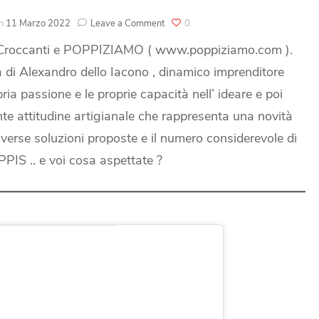
on
on
11 Marzo 2022
Leave a Comment
0
Partnership
i Croccanti e POPPIZIAMO ( www.poppiziamo.com ).
con
POPPIZIAMO
i Alexandro dello Iacono , dinamico imprenditore
a passione e le proprie capacità nell’ ideare e poi
nte attitudine artigianale che rappresenta una novità
diverse soluzioni proposte e il numero considerevole di
PIS .. e voi cosa aspettate ?