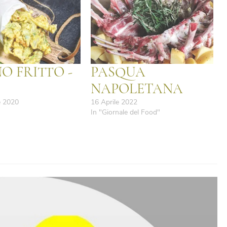
O FRITTO -
PASQUA
NAPOLETANA
e 2020
16 Aprile 2022
"
In "Giornale del Food"