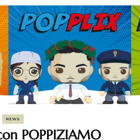
Pancakes Proteici
 il LAMBRUSCO
icette dell’ Avvento
o Ricette
rnational Recipes
NEWS
 con POPPIZIAMO