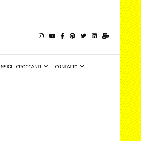
nti
si trasforma in emozione
NSIGLI CROCCANTI
CONTATTO
Negozio Croccante
Privacy policy
a
Ultime Notizie
Top Stories
Cookie Policy
News riviste
IN EDICOLA : il fritto d
carnevale