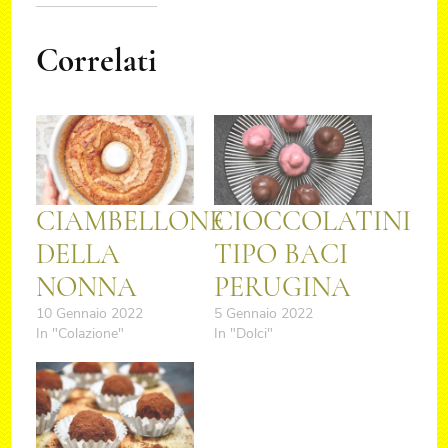
Correlati
CIAMBELLONE
CIOCCOLATINI
DELLA
TIPO BACI
NONNA
PERUGINA
10 Gennaio 2022
5 Gennaio 2022
In "Colazione"
In "Dolci"