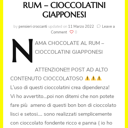
RUM – CIOCCOLATINI
GIAPPONESI
by
pensieri croccanti
updated on
11 Marzo 2022
Leave a
on
Comment
0
N
NAMA
AMA
CHOCOLATE AL RUM –
CHOCOLATE
AL
CIOCCOLATINI GIAPPONESI
RUM
–
CIOCCOLATINI
ATTENZIONE!!! POST AD ALTO
GIAPPONESI
CONTENUTO CIOCCOLATOSO
L’uso di questi cioccolatini crea dipendenza!
Vi ho avvertito…poi non ditemi che non potete
fare più ameno di questi bon bon di cioccolato
lisci e setosi…. sono realizzati semplicemente
con cioccolato fondente ricco e panna ( io ho