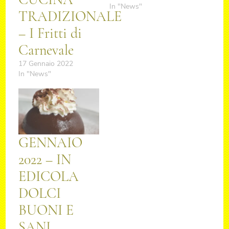
In "News"
TRADIZIONALE
– I Fritti di
Carnevale
17 Gennaio 2022
In "News"
GENNAIO
2022 – IN
EDICOLA
DOLCI
BUONI E
SANI