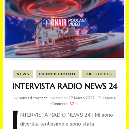
NEWS
RICONOSCIMENTI
TOP STORIES
INTERVISTA RADIO NEWS 24
by
pensieri croccanti
updated on
12 Marzo 2022
Leave a
on
Comment
0
I
INTERVISTA
NTERVISTA
RADIO NEWS 24 : Mi sono
RADIO
NEWS
divertita tantissimo e sono stata
24