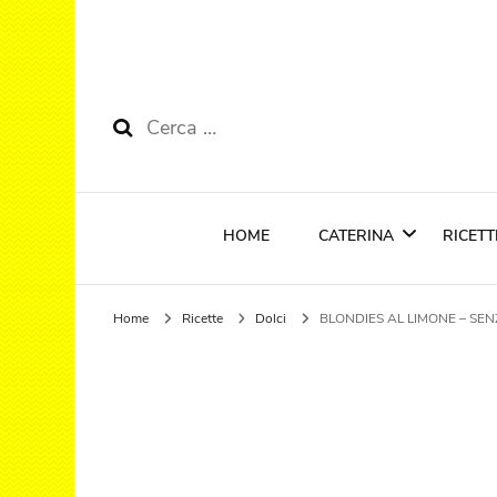
Ricerca
per:
HOME
CATERINA
RICETT
Home
Ricette
Dolci
BLONDIES AL LIMONE – SE
Riconoscimenti
Cola
Anti
Prim