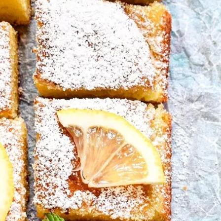
Pancakes Proteici
 il LAMBRUSCO
icette dell’ Avvento
o Ricette
rnational Recipes