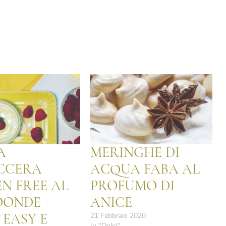
A
MERINGHE DI
CCERA
ACQUA FABA AL
N FREE AL
PROFUMO DI
OONDE
ANICE
 EASY E
21 Febbraio 2020
In "Dolci"