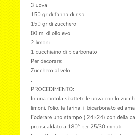
3 uova
150 gr di farina di riso
150 gr di zucchero
80 ml di olio evo
2 limoni
1 cucchiaino di bicarbonato
Per decorare:
Zucchero al velo
.
PROCEDIMENTO:
In una ciotola sbattete le uova con lo zucc
limoni, l’olio, la farina, il bicarbonato ed
Foderare uno stampo ( 24×24) con della car
preriscaldato a 180° per 25/30 minuti.