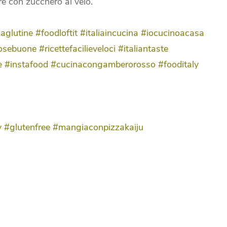
re con zucchero al velo.
aglutine
#foodloftit
#italiaincucina
#iocucinoacasa
osebuone
#ricettefacilieveloci
#italiantaste
e
#instafood
#cucinacongamberorosso
#fooditaly
y
#glutenfree
#mangiaconpizzakaiju