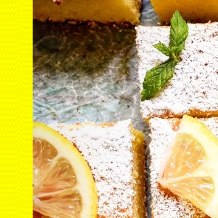
Con
Le R
Vide
Inte