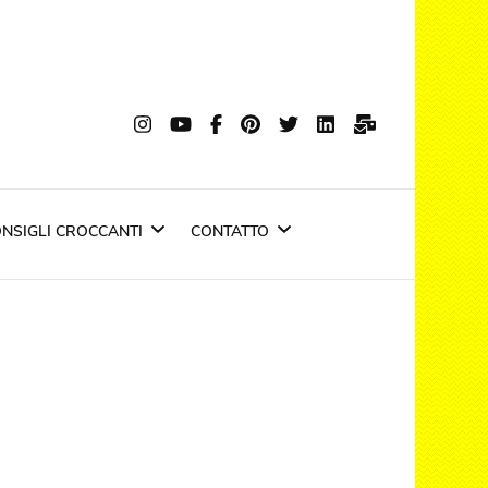
nti
si trasforma in emozione
NSIGLI CROCCANTI
CONTATTO
Negozio Croccante
Privacy policy
a
Ultime Notizie
Top Stories
Cookie Policy
News riviste
IN EDICOLA : il fritto d
carnevale