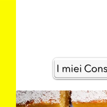
Seco
Cont
Dolc
Fing
Pan
Cuci
Pan
Waf
Rice