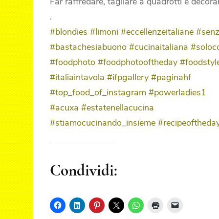
Far raffredare, tagliare a quadrotti e decora
.
#blondies
#limoni
#eccellenzeitaliane
#senz
#bastachesiabuono
#cucinaitaliana
#soloc
#foodphoto
#foodphotooftheday
#foodstyl
#italiaintavola
#ifpgallery
#paginahf
#top_food_of_instagram
#powerladies1
#acuxa
#estatenellacucina
#stiamocucinando_insieme
#recipeoftheda
Condividi: