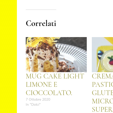
Correlati
MUG CAKE LIGHT
CREM
LIMONE E
PASTI
CIOCCOLATO.
GLUTE
MICR
7 Ottobre 2020
In "Dolci"
SUPER