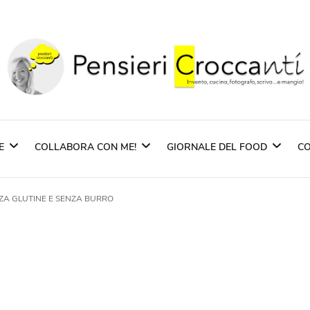
Pensieri Crocca
Quando il pensiero diventa sapore ed il sapore 
E
COLLABORA CON ME!
GIORNALE DEL FOOD
CO
NZA GLUTINE E SENZA BURRO
zione
Partners
Rassegna Stampa
Imprentas – Sardegn
pasti
Pasta Pietro Massi
i Piatti
Scuppoz Spirits