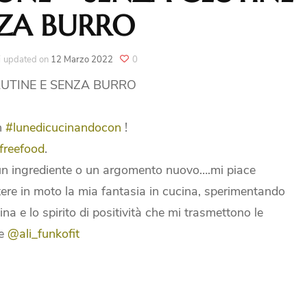
NZA BURRO
i
updated on
12 Marzo 2022
0
LUTINE E SENZA BURRO
on
#lunedicucinandocon
!
freefood
.
un ingrediente o un argomento nuovo….mi piace
ere in moto la mia fantasia in cucina, sperimentando
a e lo spirito di positività che mi trasmettono le
e
@ali_funkofit