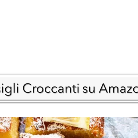
ndi Piatti
Carne
Prima Colta
orni
Pesce
T&C Tartufi
i
Turci Firenze
erfood
Delicius
e
Italpepe
na Abruzzese
Milani frutta secca
cakes
Pancakes Dolci
Salumi Minozzi
fles
Pancakes Salati
tte Salvacibo