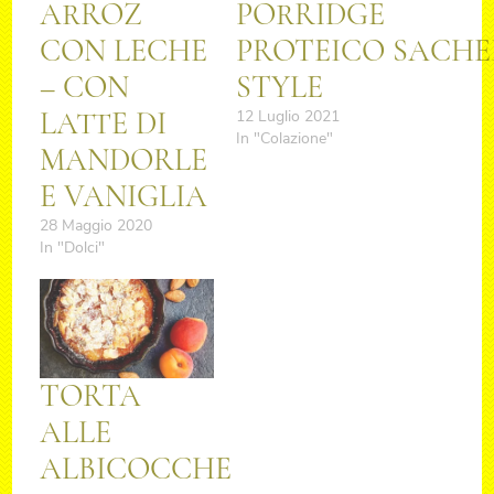
ARROZ
PORRIDGE
CON LECHE
PROTEICO SACHE
– CON
STYLE
LATTE DI
12 Luglio 2021
In "Colazione"
MANDORLE
E VANIGLIA
28 Maggio 2020
In "Dolci"
TORTA
ALLE
ALBICOCCHE