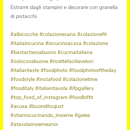
Estrarre dagli stampini e decorare con granella
di pistacchi.
.
#albicocche
#colazionesana
#colazionefit
#italiaincucina
#iocucinoacasa
#colazione
#bastachesiabuono
#cucinaitaliana
#solocosebuone
#ricettefacilieveloci
#italiantaste
#foodphoto
#foodphotooftheday
#foodstyle
#instafood
#colazionetime
#fooditaly
#italiaintavola
#ifpgallery
#top_food_of_instagram
#foodloftit
#acuxa
#buonditsujust
#stiamocucinando_insieme
#gelee
#atavolainsiemeanoi