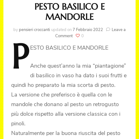
PESTO BASILICO E
MANDORLE
by
pensieri croccanti
updated on
7 Febbraio 2022
Leave a
on
Comment
0
P
PESTO
ESTO
BASILICO E MANDORLE
BASILICO
E
MANDORLE
Anche quest’anno la mia “piantagione”
di basilico in vaso ha dato i suoi frutti e
quindi ho preparato la mia scorta di pesto.
La versione che preferisco è quella con le
mandole che donano al pesto un retrogusto
più dolce rispetto alla versione classica con i
pinoli.
Naturalmente per la buona riuscita del pesto