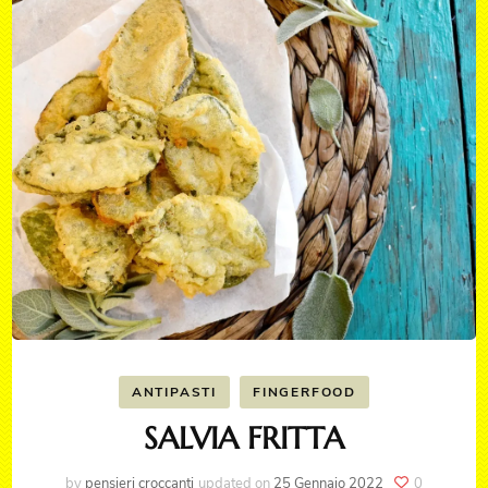
ANTIPASTI
FINGERFOOD
SALVIA FRITTA
by
pensieri croccanti
updated on
25 Gennaio 2022
0