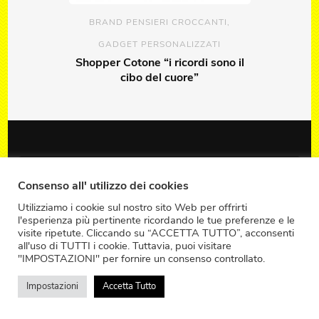
BRAND PENSIERI CROCCANTI
,
GADGET PERSONALIZZATI
Shopper Cotone “i ricordi sono il
cibo del cuore”
DISCLAIMER & © COPYRIGHT
Consenso all' utilizzo dei cookies
Utilizziamo i cookie sul nostro sito Web per offrirti
l'esperienza più pertinente ricordando le tue preferenze e le
Questo sito web non rappresenta una testata
visite ripetute. Cliccando su “ACCETTA TUTTO”, acconsenti
giornalistica in quanto viene aggiornato senza
all'uso di TUTTI i cookie. Tuttavia, puoi visitare
"IMPOSTAZIONI" per fornire un consenso controllato.
alcuna periodicità, non può pertanto considerarsi
un prodotto editoriale ai sensi della legge n.
Impostazioni
Accetta Tutto
62/2001. Tutti i diritti relativi a foto, testi,