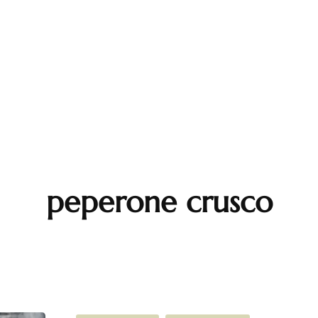
ndi Piatti
Carne
Prima Colta
orni
Pesce
T&C Tartufi
i
Turci Firenze
erfood
Delicius
e
Italpepe
peperone crusco
na Abruzzese
Milani frutta secca
cakes
Pancakes Dolci
Salumi Minozzi
fles
Pancakes Salati
tte Salvacibo