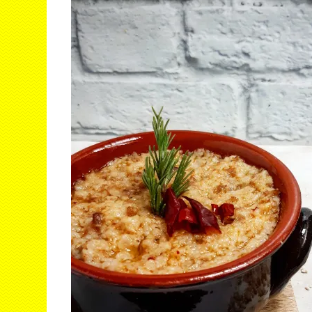
Con
Le R
Vide
Inte