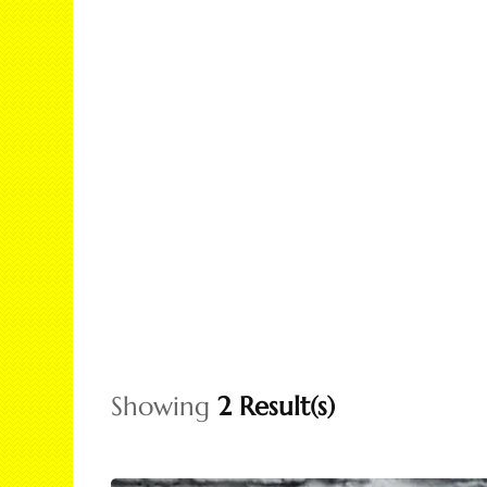
Seco
Cont
Dolc
Fing
Pan
Cuci
Pan
Showing
2 Result(s)
Waf
Rice