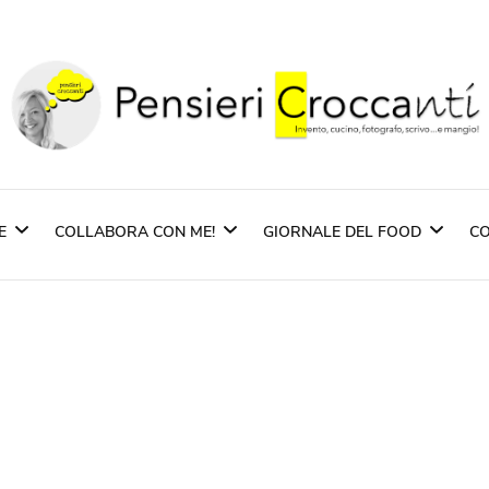
Pensieri Crocca
Quando il pensiero diventa sapore ed il sapore 
E
COLLABORA CON ME!
GIORNALE DEL FOOD
CO
zione
Partners
Rassegna Stampa
Imprentas – Sardegn
pasti
Pasta Pietro Massi
i Piatti
Scuppoz Spirits