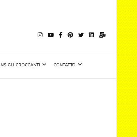
nti
si trasforma in emozione
NSIGLI CROCCANTI
CONTATTO
Negozio Croccante
Privacy policy
a
Ultime Notizie
Top Stories
Cookie Policy
News riviste
IN EDICOLA : il fritto d
carnevale