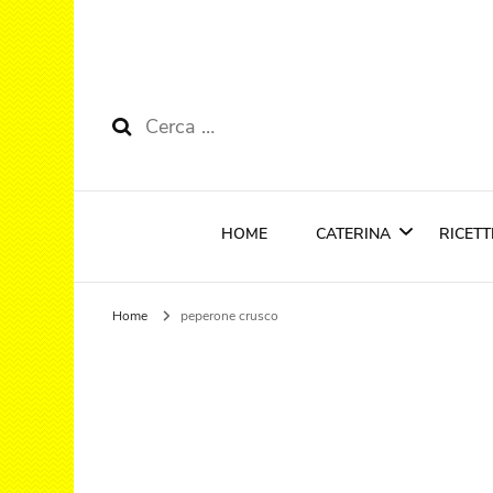
Ricerca
per:
HOME
CATERINA
RICETT
Home
peperone crusco
Riconoscimenti
Cola
Anti
Prim