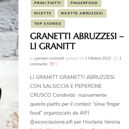
Pancakes Proteici
PRIMI PIATTI
FINGERFOOD
 il LAMBRUSCO
RICETTE
RICETTE ABRUZZESI
TOP STORIES
icette dell’ Avvento
GRANETTI ABRUZZESI –
o Ricette
LI GRANITT
rnational Recipes
by
pensieri croccanti
updated on
1 Ottobre 2022
1
su
commento
0
GRANETTI
ABRUZZESI
LI GRANITT GRANETTI ABRUZZESI
–
CON SALSICCIA E PEPERONE
LI
GRANITT
CRUSCO Condivido nuovamente
questo piatto per il contest “slow finger
food” organizzato da AIFI
@associazione.aifi per Hostaria Verona