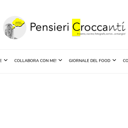
Pensieri Crocca
Quando il pensiero diventa sapore ed il sapore 
E
COLLABORA CON ME!
GIORNALE DEL FOOD
CO
zione
Partners
Rassegna Stampa
Imprentas – Sardegn
pasti
Pasta Pietro Massi
i Piatti
Scuppoz Spirits