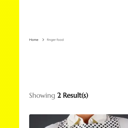
Seco
Cont
Dolc
Home
finger food
Fing
Pan
Cuci
Pan
Showing
2 Result(s)
Waf
Rice