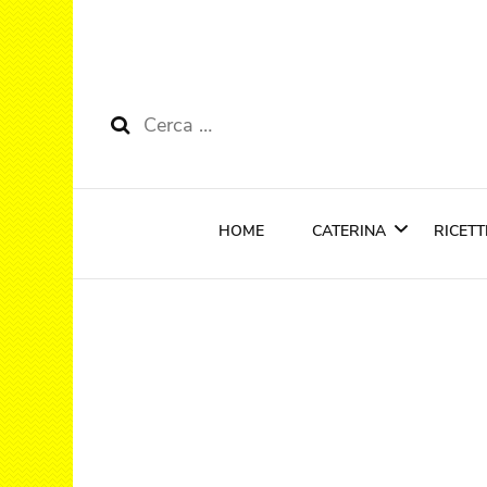
Ricerca
per:
HOME
CATERINA
RICETT
Riconoscimenti
Cola
Anti
Prim