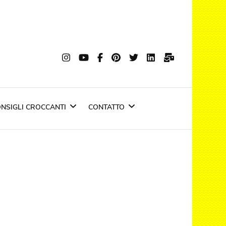
nti
si trasforma in emozione
NSIGLI CROCCANTI
CONTATTO
Negozio Croccante
Privacy policy
a
Ultime Notizie
Top Stories
Cookie Policy
News riviste
IN EDICOLA : il fritto d
carnevale