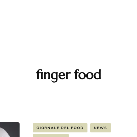
ndi Piatti
Carne
Prima Colta
orni
Pesce
T&C Tartufi
i
Turci Firenze
erfood
Delicius
e
finger food
Italpepe
na Abruzzese
Milani frutta secca
cakes
Pancakes Dolci
Salumi Minozzi
fles
Pancakes Salati
GIORNALE DEL FOOD
NEWS
tte Salvacibo