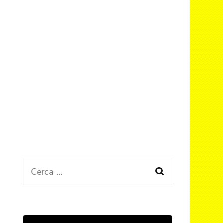
Ricerca
per: