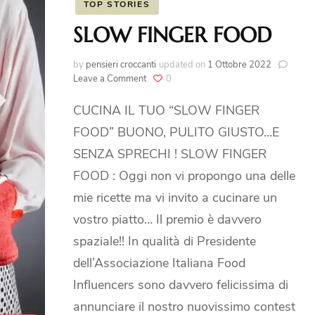
Pancakes Proteici
TOP STORIES
 il LAMBRUSCO
SLOW FINGER FOOD
icette dell’ Avvento
by
pensieri croccanti
updated on
1 Ottobre 2022
on
Leave a Comment
0
SLOW
o Ricette
FINGER
CUCINA IL TUO “SLOW FINGER
FOOD
FOOD” BUONO, PULITO GIUSTO…E
rnational Recipes
SENZA SPRECHI ! SLOW FINGER
FOOD : Oggi non vi propongo una delle
mie ricette ma vi invito a cucinare un
vostro piatto… Il premio è davvero
spaziale!! In qualità di Presidente
dell’Associazione Italiana Food
Influencers sono davvero felicissima di
annunciare il nostro nuovissimo contest